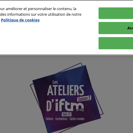
ur améliorer et personnaliser le contenu, la
es informations sur votre utilisation de notre
Politique de cookies
 - Hall 1
Ac
Infos pratiques
Conférences et événements
Expo
osants
FAQ
Les conférences
t zones
Première fois à IFTM
Speakers
Je suis journaliste
Les événements
es
Je suis visiteur
us d'affaires
Je suis exposant
ents
Plus d'opportunités -
Colleqt