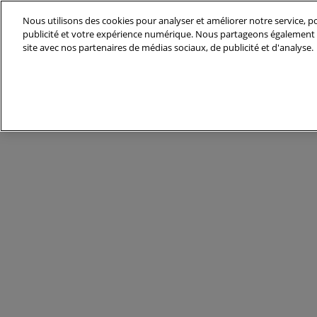
Accéder
Nous utilisons des cookies pour analyser et améliorer notre service, po
au
publicité et votre expérience numérique. Nous partageons également d
15-17 sept 2026
contenu
site avec nos partenaires de médias sociaux, de publicité et d'analyse.
Paris - Porte de Versailles
Découvrir IFTM
Liste des exp
Les villages e
d'exposition
Nos partenair
Les rendez-vo
Nos engagem