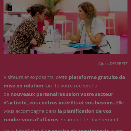
©Jules DESPRETZ
Visiteurs et exposants, cette
plateforme gratuite de
mise en relation
facilite votre recherche
de
nouveaux partenaires selon votre secteur
d'activité, vos centres intérêts et vos besoins.
Elle
vous accompagne dans
la planification de vos
rendez-vous d'affaires
en amont de l'événement.
Vous bénéficiez d'
un service de conciergerie
avant