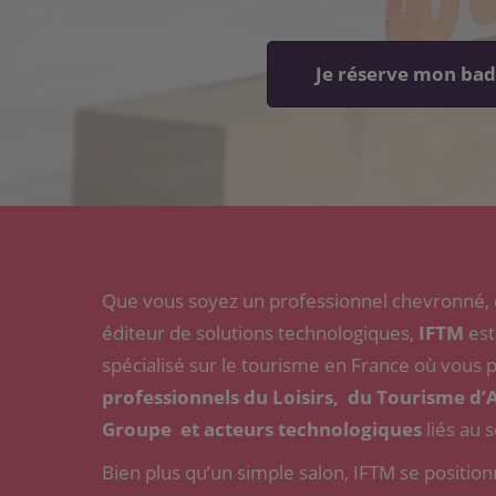
French
Travel
Je réserve mon ba
Market
Que vous soyez un professionnel chevronné, d
éditeur de solutions technologiques,
IFTM
est
spécialisé sur le tourisme en France où vous
professionnels du Loisirs, du Tourisme d’A
Groupe et acteurs technologiques
liés au 
Bien plus qu’un simple salon, IFTM se posit