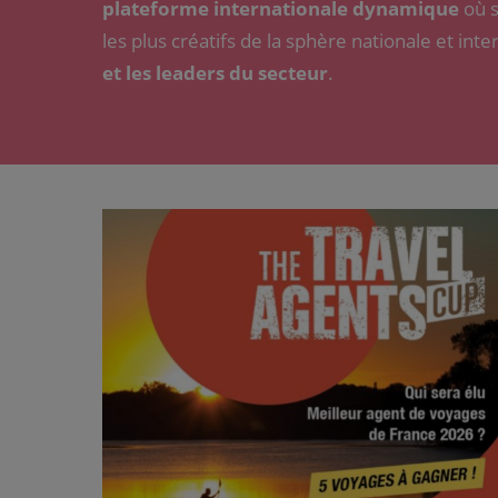
plateforme internationale dynamique
où s
les plus créatifs de la sphère nationale et inte
et les leaders du secteur
.