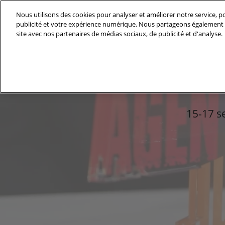
Accéder
Nous utilisons des cookies pour analyser et améliorer notre service, po
au
publicité et votre expérience numérique. Nous partageons également d
15-17 sept 2026
contenu
site avec nos partenaires de médias sociaux, de publicité et d'analyse.
Paris - Porte de Versailles
Découvrir IFTM
IFTM
Liste des exp
Les villages e
15-17 s
d'exposition
-
Nos partenair
Les rendez-vo
Internation
Nos engagem
&