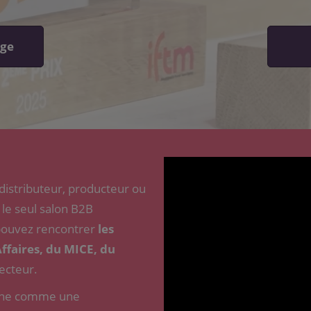
dge
istributeur, producteur ou
 le seul salon B2B
 pouvez rencontrer
les
ffaires, du MICE, du
secteur.
ionne comme une